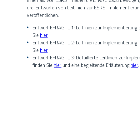
innerhalb von ESRS 1 haben die EFRAG dazu bewogen,
drei Entwürfen von Leitlinien zur ESRS-Implementierung
veröffentlichen:
Entwurf EFRAG-IL 1: Leitlinien zur Implementierung
Sie
hier
Entwurf EFRAG-IL 2: Leitlinien zur Implementierung
Sie
hier
Entwurf EFRAG-IL 3: Detaillierte Leitlinien zur Im
finden Sie
hier
und eine begleitende Erläuterung
hier
.