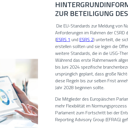
HINTERGRUNDINFORM
ZUR BETEILIGUNG D
Die EU-Standards zur Meldung von Nac
Anforderungen im Rahmen der CSRD deta
(
ESRS 1
und
ESRS 2
) unterteilt, die 
erstellen sollten und sie legen die Offen
weitere Standards, die in die USG-The
Während das erste Rahmenwerk allgem
bis Juni 2024 spezifische branchenbez
ursprünglich geplant, dass große Nicht
diese Regeln bis zur selben Frist ann
Jahr 2028 beginnen sollte.
Die Mitglieder des Europäischen Parl
mehr Flexibilität im Normungsprozess 
Parlament zum Fortschritt bei der Ent
Reporting Advisory Group (EFRAG) gef