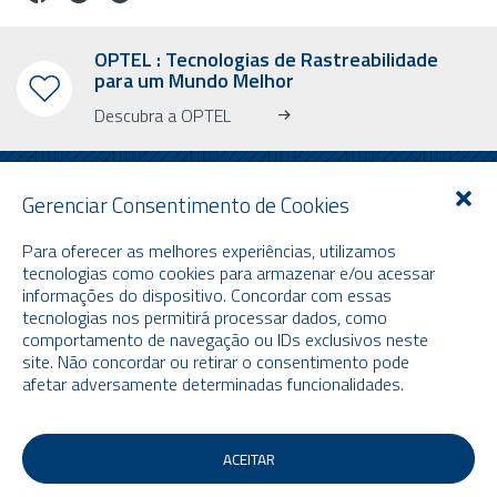
OPTEL : Tecnologias de Rastreabilidade
para um Mundo Melhor
Descubra a OPTEL
Gerenciar Consentimento de Cookies
Para oferecer as melhores experiências, utilizamos
RECEBA NOSSO NEWSLETTER INFORMATIVO
tecnologias como cookies para armazenar e/ou acessar
informações do dispositivo. Concordar com essas
Recena informações sobre o mercado, a OPTEL, nossos próximos
tecnologias nos permitirá processar dados, como
eventos e nossas últimas notícias!
comportamento de navegação ou IDs exclusivos neste
* Por favor, observe que o newsletter informativo é enviado apenas em
site. Não concordar ou retirar o consentimento pode
inglês.
afetar adversamente determinadas funcionalidades.
Email
ACEITAR