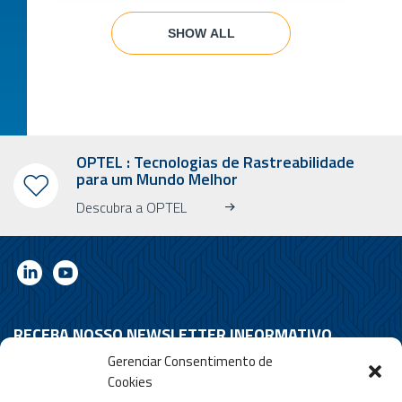
SHOW ALL
OPTEL : Tecnologias de Rastreabilidade
para um Mundo Melhor
Descubra a OPTEL
RECEBA NOSSO NEWSLETTER INFORMATIVO
Recena informações sobre o mercado, a OPTEL, nossos próximos
Gerenciar Consentimento de
eventos e nossas últimas notícias!
Cookies
* Por favor, observe que o newsletter informativo é enviado apenas em