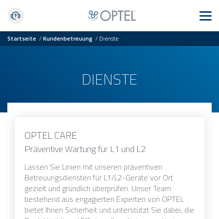
Startseite
/
Kundenbetreuung
/
Dienste
DIENSTE
OPTEL CARE
Präventive Wartung für L1 und L2
Lassen Sie Linien mit unseren präventiven
Betreuungsdiensten für L1/L2-Geräte vor Ort
gezielt und gründlich überprüfen. Unser Team
bestehend aus engagierten Experten von OPTEL
bietet Ihnen Sicherheit und unterstützt Sie dabei, die