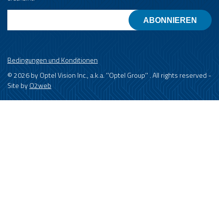
Email
Bedingungen und Konditionen
© 2026 by Optel Vision Inc., a.k.a. ''Optel Group'' . All rights reserved -
Site by
O2web