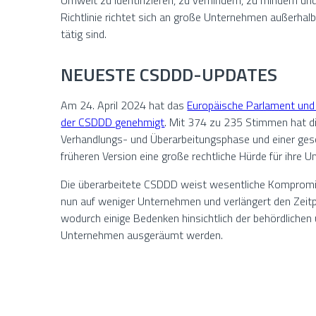
Umwelt zu identifizieren, zu verhindern, zu mindern u
Richtlinie richtet sich an große Unternehmen außerha
tätig sind.
NEUESTE CSDDD-UPDATES
Am 24. April 2024 hat das
Europäische Parlament und
der CSDDD genehmigt
. Mit 374 zu 235 Stimmen hat die
Verhandlungs- und Überarbeitungsphase und einer gesc
früheren Version eine große rechtliche Hürde für ihr
Die überarbeitete CSDDD weist wesentliche Kompromisse
nun auf weniger Unternehmen und verlängert den Zeitp
wodurch einige Bedenken hinsichtlich der behördlichen 
Unternehmen ausgeräumt werden.