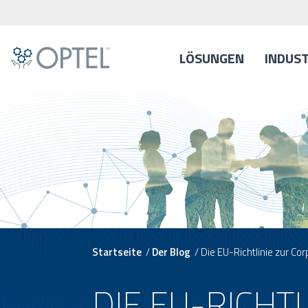
LÖSUNGEN
INDUS
Startseite
/
Der Blog
/
Die EU-Richtlinie zur Co
DIE EU-RICHT