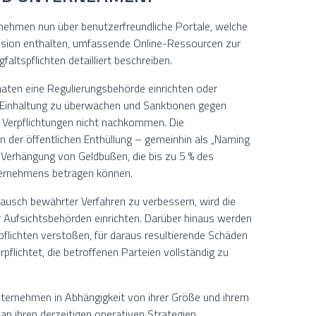
ehmen nun über benutzerfreundliche Portale, welche
ission enthalten, umfassende Online-Ressourcen zur
gfaltspflichten detailliert beschreiben.
aten eine Regulierungsbehörde einrichten oder
ie Einhaltung zu überwachen und Sanktionen gegen
 Verpflichtungen nicht nachkommen. Die
er öffentlichen Enthüllung – gemeinhin als „Naming
 Verhängung von Geldbußen, die bis zu 5 % des
ernehmens betragen können.
usch bewährter Verfahren zu verbessern, wird die
Aufsichtsbehörden einrichten. Darüber hinaus werden
pflichten verstoßen, für daraus resultierende Schäden
flichtet, die betroffenen Parteien vollständig zu
nternehmen in Abhängigkeit von ihrer Größe und ihrem
n ihren derzeitigen operativen Strategien,