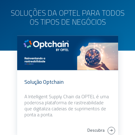
SOLUÇÕES DA OPTEL PARA TODOS
OS TIPOS DE NEGÓCIOS
Solução Optchain
A Intelligent Supply Chain da OPTEL é uma
poderosa plataforma de rastreabilidade
que digitaliza cadeias de suprimentos de
ponta a ponta.
Descubra