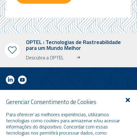
OPTEL : Tecnologias de Rastreabilidade
para um Mundo Melhor
Descubra a OPTEL
RECEBA NOSSO NEWSLETTER INFORMATIVO
Gerenciar Consentimento de Cookies
Recena informações sobre o mercado, a OPTEL, nossos próximos
Para oferecer as melhores experiências, utilizamos
eventos e nossas últimas notícias!
tecnologias como cookies para armazenar e/ou acessar
* Por favor, observe que o newsletter informativo é enviado apenas em
informações do dispositivo. Concordar com essas
inglês.
tecnologias nos permitirá processar dados, como