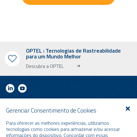
OPTEL : Tecnologias de Rastreabilidade
para um Mundo Melhor
Descubra a OPTEL
RECEBA NOSSO NEWSLETTER INFORMATIVO
Gerenciar Consentimento de Cookies
Recena informações sobre o mercado, a OPTEL, nossos próximos
Para oferecer as melhores experiências, utilizamos
eventos e nossas últimas notícias!
tecnologias como cookies para armazenar e/ou acessar
* Por favor, observe que o newsletter informativo é enviado apenas em
informações do dispositivo. Concordar com essas
inglês.