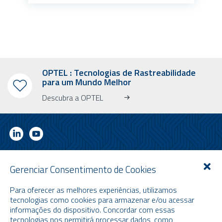
OPTEL : Tecnologias de Rastreabilidade
para um Mundo Melhor
Descubra a OPTEL
RECEBA NOSSO NEWSLETTER INFORMATIVO
Gerenciar Consentimento de Cookies
Recena informações sobre o mercado, a OPTEL, nossos próximos
Para oferecer as melhores experiências, utilizamos
eventos e nossas últimas notícias!
tecnologias como cookies para armazenar e/ou acessar
* Por favor, observe que o newsletter informativo é enviado apenas em
informações do dispositivo. Concordar com essas
inglês.
tecnologias nos permitirá processar dados, como