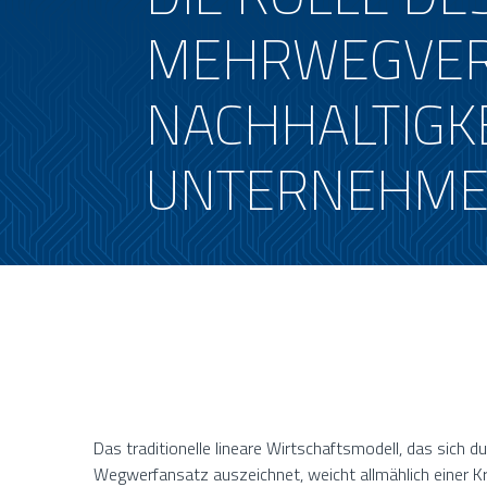
MEHRWEGVER
NACHHALTIGK
UNTERNEHM
Das traditionelle lineare Wirtschaftsmodell, das sich 
Wegwerfansatz auszeichnet, weicht allmählich einer Kr