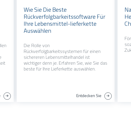
Wie Sie Die Beste
Na
Rückverfolgbarkeitssoftware Für
He
Ihre Lebensmittel-lieferkette
Ch
Auswählen
För
soz
llen
Die Rolle von
Zuk
Rückverfolgbarkeitssystemen für einen
e
sichereren Lebensmittelhandel ist
eit
wichtiger denn je. Erfahren Sie, wie Sie das
beste für Ihre Lieferkette auswählen.
e
Entdecken Sie