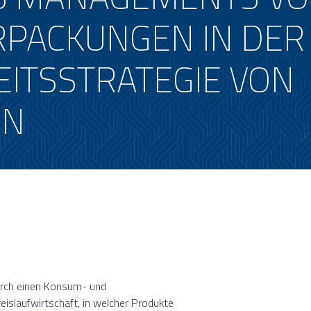
PACKUNGEN IN DER
EITSSTRATEGIE VON
EN
durch einen Konsum- und
eislaufwirtschaft, in welcher Produkte