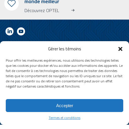
monde meilleur
Découvrez OPTEL
Gérer les témoins
INFOLETTRE
Abonnez-vous à notre bulletin d’information
Pour offrir les meilleures expériences, nous utilisons des technologies telles
Apprenez-en plus sur OPTEL, nos prochains événements et nos
que les cookies pour stocker et/ou accéder aux informations des appareils. Le
dernières nouvelles !
fait de consentir à ces technologies nous permettra de traiter des données
telles que le comportement de navigation ou les ID uniques sur ce site. Le fait
* Veuillez noter que l’infolettre ainsi que nos vidéos sont uniquement en
de ne pas consentir ou de retirer son consentement peut avoir un effet
anglais.
négatif sur certaines caractéristiques et fonctions.
Email
Accepter
Termes et conditions
Termes et conditions
© 2026 by Optel Vision inc. f.a.s.r.s. "Groupe Optel" . All rights