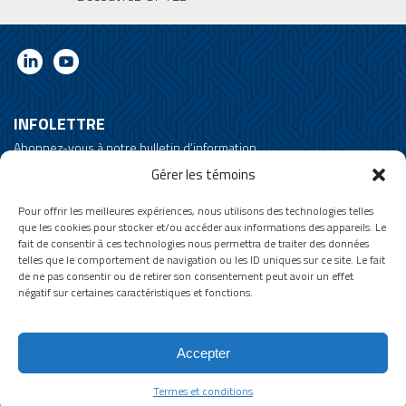
INFOLETTRE
Abonnez-vous à notre bulletin d’information
Apprenez-en plus sur OPTEL, nos prochains événements et nos
Gérer les témoins
dernières nouvelles !
* Veuillez noter que l’infolettre ainsi que nos vidéos sont uniquement en
Pour offrir les meilleures expériences, nous utilisons des technologies telles
anglais.
que les cookies pour stocker et/ou accéder aux informations des appareils. Le
fait de consentir à ces technologies nous permettra de traiter des données
Email
telles que le comportement de navigation ou les ID uniques sur ce site. Le fait
de ne pas consentir ou de retirer son consentement peut avoir un effet
négatif sur certaines caractéristiques et fonctions.
Termes et conditions
Accepter
© 2026 by Optel Vision inc. f.a.s.r.s. "Groupe Optel" . All rights
reserved - Site by
O2web
Termes et conditions