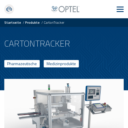
Startseite
/
Produkte
/
CartonTracker
CARTONTRACKER
Pharmazeutische
Medizinprodukte