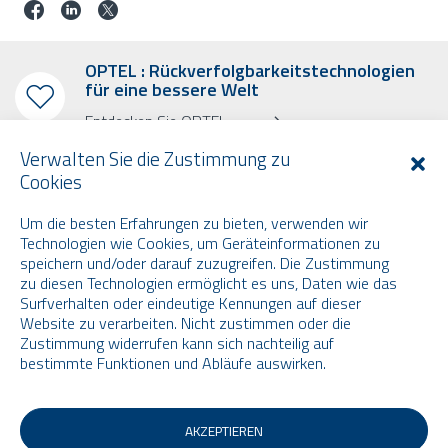
OPTEL : Rückverfolgbarkeitstechnologien
für eine bessere Welt
Entdecken Sie OPTEL
Verwalten Sie die Zustimmung zu
Cookies
Um die besten Erfahrungen zu bieten, verwenden wir
Technologien wie Cookies, um Geräteinformationen zu
ABONNIEREN SIE UNSEREN RUNDBRIEF.
speichern und/oder darauf zuzugreifen. Die Zustimmung
zu diesen Technologien ermöglicht es uns, Daten wie das
Erfahren Sie mehr über OPTEL, unsere kommenden Veranstaltungen
Surfverhalten oder eindeutige Kennungen auf dieser
und unsere neuesten Nachrichten!
Website zu verarbeiten. Nicht zustimmen oder die
* Bitte beachten Sie, dass der Rundschreiben nur in englischer Sprache
Zustimmung widerrufen kann sich nachteilig auf
erscheint.
bestimmte Funktionen und Abläufe auswirken.
Email
AKZEPTIEREN