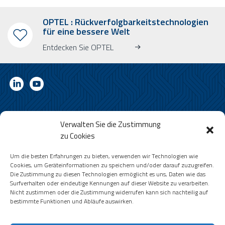
OPTEL : Rückverfolgbarkeitstechnologien
für eine bessere Welt
Entdecken Sie OPTEL
ABONNIEREN SIE UNSEREN RUNDBRIEF.
Verwalten Sie die Zustimmung
Erfahren Sie mehr über OPTEL, unsere kommenden Veranstaltungen
zu Cookies
und unsere neuesten Nachrichten!
* Bitte beachten Sie, dass der Rundschreiben nur in englischer Sprache
Um die besten Erfahrungen zu bieten, verwenden wir Technologien wie
erscheint.
Cookies, um Geräteinformationen zu speichern und/oder darauf zuzugreifen.
Die Zustimmung zu diesen Technologien ermöglicht es uns, Daten wie das
Email
Surfverhalten oder eindeutige Kennungen auf dieser Website zu verarbeiten.
Nicht zustimmen oder die Zustimmung widerrufen kann sich nachteilig auf
bestimmte Funktionen und Abläufe auswirken.