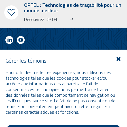
OPTEL : Technologies de traçabilité pour un
monde meilleur
Découvrez OPTEL
INFOLETTRE
Gérer les témoins
Abonnez-vous à notre bulletin d’information
Pour offrir les meilleures expériences, nous utilisons des
Apprenez-en plus sur OPTEL, nos prochains événements et nos
technologies telles que les cookies pour stocker et/ou
dernières nouvelles !
accéder aux informations des appareils. Le fait de
* Veuillez noter que l’infolettre ainsi que nos vidéos sont uniquement en
consentir à ces technologies nous permettra de traiter
anglais.
des données telles que le comportement de navigation ou
les ID uniques sur ce site. Le fait de ne pas consentir ou de
Email
retirer son consentement peut avoir un effet négatif sur
certaines caractéristiques et fonctions.
Termes et conditions