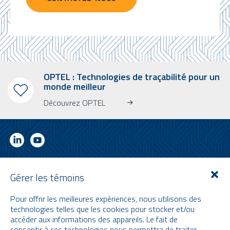
OPTEL : Technologies de traçabilité pour un
monde meilleur
Découvrez OPTEL
INFOLETTRE
Gérer les témoins
Abonnez-vous à notre bulletin d’information
Pour offrir les meilleures expériences, nous utilisons des
Apprenez-en plus sur OPTEL, nos prochains événements et nos
technologies telles que les cookies pour stocker et/ou
dernières nouvelles !
accéder aux informations des appareils. Le fait de
* Veuillez noter que l’infolettre ainsi que nos vidéos sont uniquement en
consentir à ces technologies nous permettra de traiter