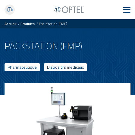
Accueil
/
Produits
/
PackStation (FMP)
PACKSTATION (FMP)
Pharmaceutique
Dispositifs médicaux