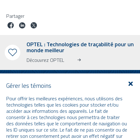
Partager
OPTEL : Technologies de traçabilité pour un
monde meilleur
Découvrez OPTEL
Gérer les témoins
Pour offrir les meilleures expériences, nous utilisons des
INFOLETTRE
technologies telles que les cookies pour stocker et/ou
accéder aux informations des appareils. Le fait de
Abonnez-vous à notre bulletin d’information
consentir à ces technologies nous permettra de traiter
Apprenez-en plus sur OPTEL, nos prochains événements et nos
des données telles que le comportement de navigation ou
dernières nouvelles !
les ID uniques sur ce site. Le fait de ne pas consentir ou de
* Veuillez noter que l’infolettre ainsi que nos vidéos sont uniquement en
retirer son consentement peut avoir un effet négatif sur
anglais.