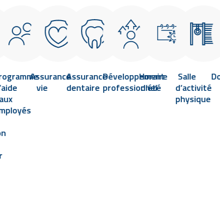
rogramme
Assurance
Assurance
Développement
Horaire
Salle
D
’aide
vie
dentaire
professionnel
d’été
d’activité
aux
physique
mployés
on
r