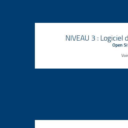
NIVEAU 3 : Logiciel 
Open S
Voi
Solution informatique complète pour 
gestion de l’ensemble de la producti
l’usine et des données de sérialisatio
bases de données nationales
Connexion aux niveaux 1 et 2 sur site
qu’au niveau 4
Conformité totale aux réglementati
mondiales