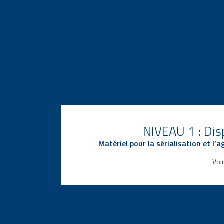
NIVEAU 1 : Disp
Matériel pour la sérialisation et l’
Voi
Solutions de sérialisation et d’inviolab
Agrégation manuelle/semi-
automatique/automatique de paque
caisses et de palettes