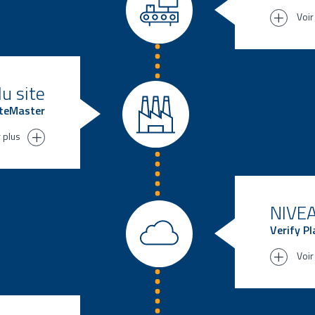
Voir
Logic
Conne
Conf
régl
du site
modè
iteMaster
r plus
la
on de
n pour les
NIVEAU
 ainsi
Verify P
ons
Voir
Conn
Intég
WMS 