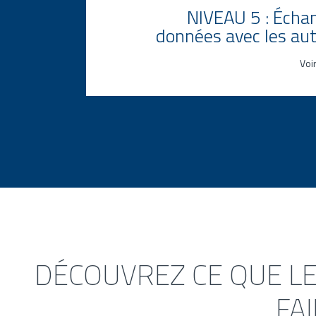
NIVEAU 5 : Écha
données avec les aut
Voi
Signalement des données de
sérialisation/agrégation aux autorité
nationales
Conformité avec les réglementations
gouvernementales mondiales
Traitement, rapport et vérification
automatiques vers la base de donné
nationale
Téléchargement automatique des d
sérialisation
DÉCOUVREZ CE QUE LE
FA