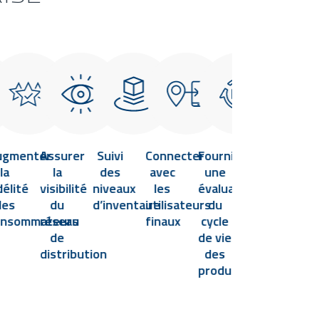
ugmenter
Assurer
Suivi
Connecter
Fournir
Fournir
Am
la
la
des
avec
une
une
l’i
délité
visibilité
niveaux
les
évaluation
visibilité
op
des
du
d’inventaire
utilisateurs
du
en
onsommateurs
réseau
finaux
cycle
temps
de
de vie
réel
distribution
des
de la
produits
chaîne
d’approvis