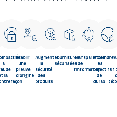
ombattre
Établir
Augmenter
Fournitures
Transparence
Atteindre
A
la
une
la
sécurisées
de
les
raude
preuve
sécurité
l’information
objectifs
fi
et la
d’origine
des
de
ontrefaçon
produits
durabilité
c