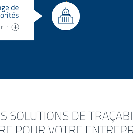
Rapp
nge de
Conn
orités
r plus
s
es
onnées de
S SOLUTIONS DE TRAÇABI
IRE POUR VOTRE ENTREPR