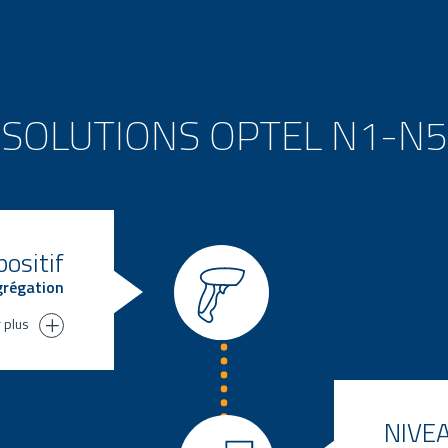
SOLUTIONS OPTEL N1-N5
ositif
agrégation
r plus
ilité
ts, de
NIVEAU