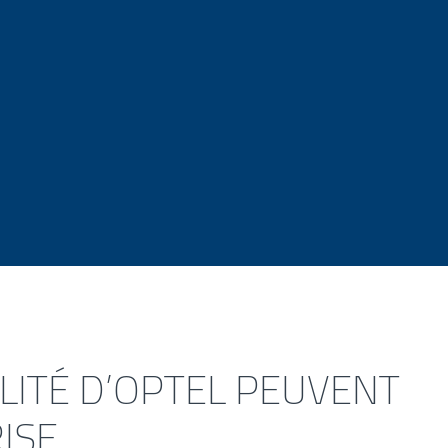
orts personnalisables
exion aux autorités nationales
LITÉ D’OPTEL PEUVENT
ISE