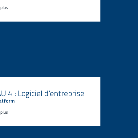
 plus
iel de sérialisation de ligne
xion flexible à n’importe quel niveau 3
ormité à toutes les exigences
ementaires mondiales en matière de
les
 4 : Logiciel d’entreprise
latform
 plus
exion à n’importe quel niveau 5
ration avec des systèmes tiers (ERP,
et autres fournisseurs)