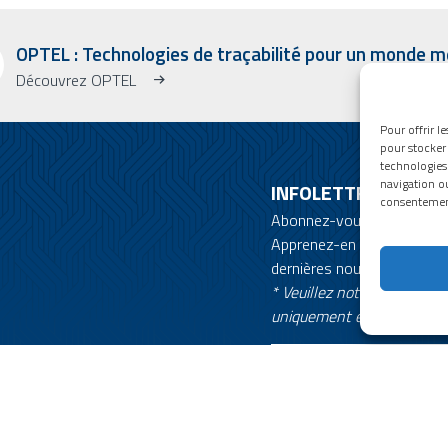
OPTEL : Technologies de traçabilité pour un monde me
Découvrez OPTEL
Pour offrir l
pour stocker 
technologies
navigation ou
INFOLETTRE
consentement 
Abonnez-vous à notre bull
Apprenez-en plus sur OPT
dernières nouvelles !
* Veuillez noter que l’infol
uniquement en anglais.
Email
ptel" . All rights reserved - Site by
O2web