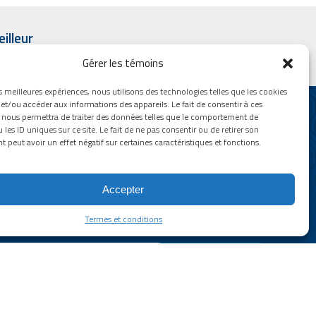
illeur
Gérer les témoins
es meilleures expériences, nous utilisons des technologies telles que les cookies
et/ou accéder aux informations des appareils. Le fait de consentir à ces
 nous permettra de traiter des données telles que le comportement de
 les ID uniques sur ce site. Le fait de ne pas consentir ou de retirer son
peut avoir un effet négatif sur certaines caractéristiques et fonctions.
etin d’information
EL, nos prochains événements et nos
Accepter
ettre ainsi que nos vidéos sont
Termes et conditions