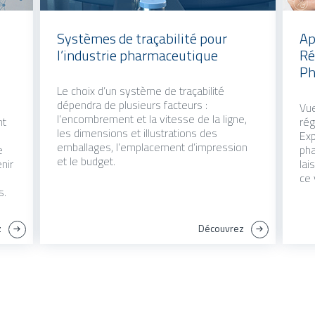
Systèmes de traçabilité pour
Ap
l’industrie pharmaceutique
Ré
Ph
Le choix d’un système de traçabilité
dépendra de plusieurs facteurs :
Vue
l’encombrement et la vitesse de la ligne,
nt
rég
les dimensions et illustrations des
Exp
emballages, l’emplacement d’impression
e
pha
et le budget.
enir
lai
ce 
s.
z
Découvrez