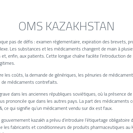
OMS KAZAKHSTAN
ue pas de défis : examen réglementaire, expiration des brevets, pro
xe. Les substances et les médicaments changent de main à plusieur
et, enfin, aux patients. Cette longue chaîne facilite l’introduction 
itimes.
re les coûts, la demande de génériques, les pénuries de médicamen
e de médicaments contrefaits.
grave dans les anciennes républiques soviétiques, où la présence d
lus prononcée que dans les autres pays. La part des médicaments c
 ce qui signifie qu’un médicament vendu sur dix est faux.
le gouvernement kazakh a prévu d’introduire l’étiquetage obligatoi
 que les fabricants et conditionneurs de produits pharmaceutiques au