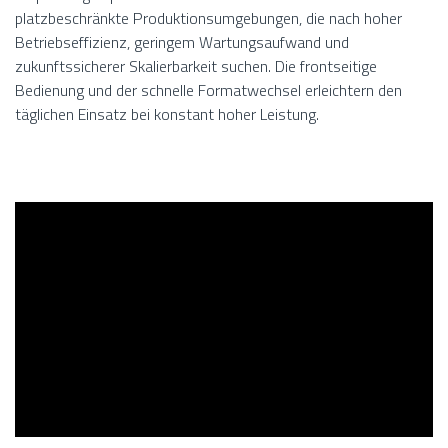
platzbeschränkte Produktionsumgebungen, die nach hoher
Betriebseffizienz, geringem Wartungsaufwand und
zukunftssicherer Skalierbarkeit suchen. Die frontseitige
Bedienung und der schnelle Formatwechsel erleichtern den
täglichen Einsatz bei konstant hoher Leistung.