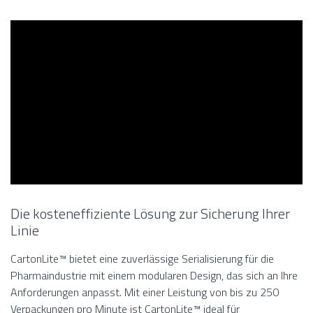
Die kosteneffiziente Lösung zur Sicherung Ihrer
Linie
CartonLite™ bietet eine zuverlässige Serialisierung für die
Pharmaindustrie mit einem modularen Design, das sich an Ihre
Anforderungen anpasst. Mit einer Leistung von bis zu 250
Verpackungen pro Minute ist CartonLite™ ideal für