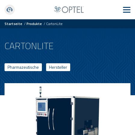
Startseite
/
Produkte
/
CartonLite
CARTONLITE
Pharmazeutische
Hersteller