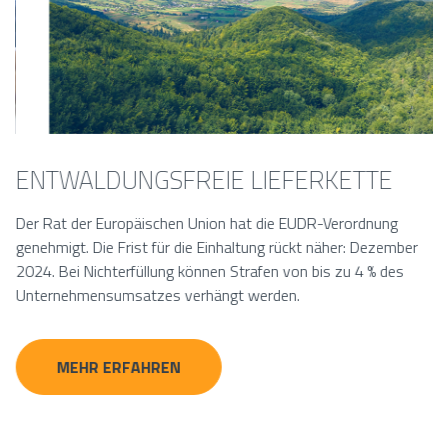
ENTWALDUNGSFREIE LIEFERKETTE
S
A
Der Rat der Europäischen Union hat die EUDR-Verordnung
-
genehmigt. Die Frist für die Einhaltung rückt näher: Dezember
Ha
2024. Bei Nichterfüllung können Strafen von bis zu 4 % des
mü
Unternehmensumsatzes verhängt werden.
Pr
Na
un
MEHR ERFAHREN