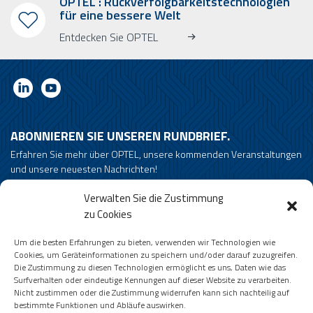
OPTEL : Rückverfolgbarkeitstechnologien
für eine bessere Welt
Entdecken Sie OPTEL
ABONNIEREN SIE UNSEREN RUNDBRIEF.
Erfahren Sie mehr über OPTEL, unsere kommenden Veranstaltungen
und unsere neuesten Nachrichten!
* Bitte beachten Sie, dass der Rundschreiben nur in englischer Sprache
Verwalten Sie die Zustimmung
erscheint.
zu Cookies
Email
Um die besten Erfahrungen zu bieten, verwenden wir Technologien wie
Cookies, um Geräteinformationen zu speichern und/oder darauf zuzugreifen.
Die Zustimmung zu diesen Technologien ermöglicht es uns, Daten wie das
Surfverhalten oder eindeutige Kennungen auf dieser Website zu verarbeiten.
Bedingungen und Konditionen
Nicht zustimmen oder die Zustimmung widerrufen kann sich nachteilig auf
bestimmte Funktionen und Abläufe auswirken.
© 2026 by Optel Vision Inc., a.k.a. ''Optel Group'' . All rights reserved -