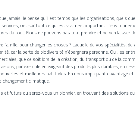
e jamais. Je pense qu’il est temps que les organisations, quels que s
s services, ont sur tout ce qui est vraiment important : l’environnemen
tures du tout. Nous ne pouvons pas tout prendre et ne rien laisser de
e famille, pour changer les choses ? Laquelle de vos spécialités, d
té, car la perte de biodiversité n’épargnera personne. Oui, les ent
rciales, que ce soit lors de la création, du transport ou de la comme
aisons, par exemple en exigeant des produits plus durables, en ce
ouvelles et meilleures habitudes. En nous impliquant davantage et 
e changement climatique.
s et futurs ou serez-vous un pionnier, en trouvant des solutions qu