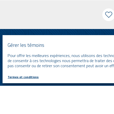
Gérer les témoins
À propos
Nouvelles et événements
Pour offrir les meilleures expériences, nous utilisons des techn
Blogue
de consentir à ces technologies nous permettra de traiter des 
pas consentir ou de retirer son consentement peut avoir un effe
Carrières
FAQ
Termes et conditions
Termes et conditions
© 2026 by Optel Vision inc. f.a.s.r.s. "Groupe O