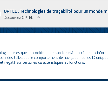
OPTEL : Technologies de traçabilité pour un monde me
Découvrez OPTEL
INFOLETTRE
Abonnez-vous à notre bull
ologies telles que les cookies pour stocker et/ou accéder aux informa
Apprenez-en plus sur OPT
données telles que le comportement de navigation ou les ID uniques s
t négatif sur certaines caractéristiques et fonctions.
dernières nouvelles !
* Veuillez noter que l’infol
uniquement en anglais.
Email
ptel" . All rights reserved - Site by
O2web