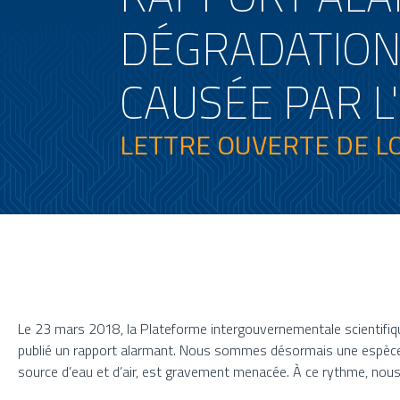
DÉGRADATION
CAUSÉE PAR 
LETTRE OUVERTE DE L
Le 23 mars 2018, la Plateforme intergouvernementale scientifique
publié un rapport alarmant. Nous sommes désormais une espèce en 
source d’eau et d’air, est gravement menacée. À ce rythme, nous 