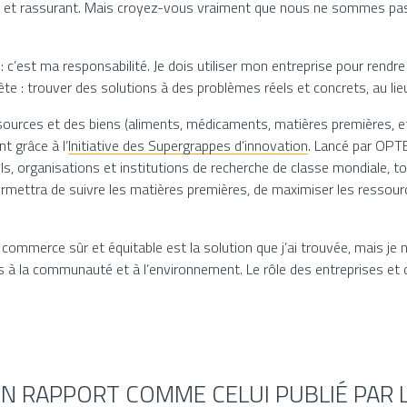
acile et rassurant. Mais croyez-vous vraiment que nous ne sommes pa
on : c’est ma responsabilité. Je dois utiliser mon entreprise pour ren
te : trouver des solutions à des problèmes réels et concrets, au lie
ssources et des biens (aliments, médicaments, matières premières, etc
t grâce à l’
Initiative des Supergrappes d’innovation
. Lancé par OPT
iels, organisations et institutions de recherche de classe mondiale, 
rmettra de suivre les matières premières, de maximiser les ressourc
commerce sûr et équitable est la solution que j’ai trouvée, mais je
ois à la communauté et à l’environnement. Le rôle des entreprises et
 RAPPORT COMME CELUI PUBLIÉ PAR L