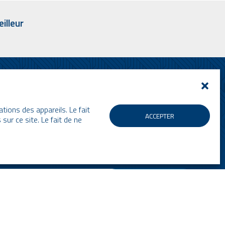
illeur
etin d’information
tions des appareils. Le fait
ACCEPTER
EL, nos prochains événements et nos
ur ce site. Le fait de ne
ettre ainsi que nos vidéos sont