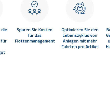
 die
Sparen Sie Kosten
Optimieren Sie den
B
für das
Lebenszyklus von
V
 für
Flottenmanagement
Anlagen mit mehr
u
Fahrten pro Artikel
H
gut