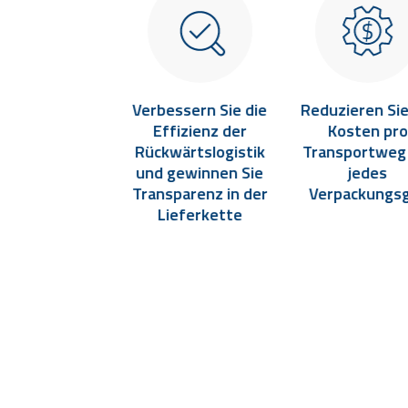
essern Sie die
Verbessern Sie die
Reduzieren Sie
hersage des
Effizienz der
Kosten pro
ackungsbedarfs
Rückwärtslogistik
Transportweg
und gewinnen Sie
jedes
Transparenz in der
Verpackungs
Lieferkette