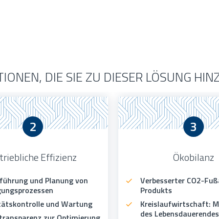
IONEN, DIE SIE ZU DIESER LÖSUNG H
2
3
triebliche Effizienz
Ökobilanz
führung und Planung von
Verbesserter CO2-Fuß
gungsprozessen
Produkts
tätskontrolle und Wartung
Kreislaufwirtschaft:
des Lebensdauerendes
transparenz zur Optimierung