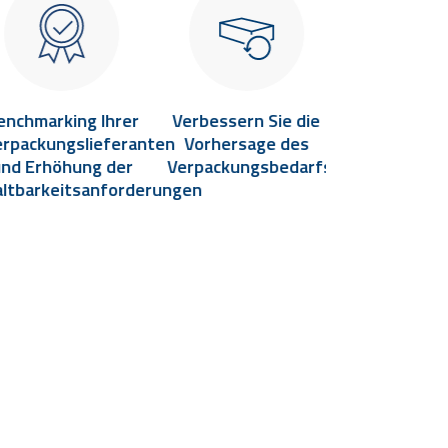
enchmarking Ihrer
Verbessern Sie die
Verbessern 
erpackungslieferanten
Vorhersage des
Effizien
nd Erhöhung der
Verpackungsbedarfs
Rückwärtsl
altbarkeitsanforderungen
und gewin
Transparenz
Lieferk